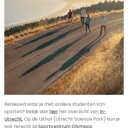
Benieuwd waar je met andere studenten kan
sporten? Bekijk dan
hier
het overzicht van
In-
Utrecht.
Op de Uithof (Utrecht Science Park) kun je
ook terecht bij
Sportcentrum Olympos.